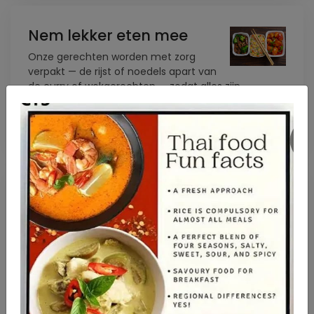
Nem lekker eten mee
Onze gerechten worden met zorg
verpakt — de rijst of noedels apart van
de curry of wokgerechten — zodat alles zijn
perfecte textuur en smaak behoudt. Warm, vers en
klaar om meteen van te genieten, waar je ook bent.
????
Buddha in Thai Culture
De meeste Thai zijn boeddhist, en ze
brengen vaak kleine offers naar de
tempel (
wat
) voor Boeddha, of
Phra
Phuttha
(พระพุทธ). Deze offers zijn
eenvoudig maar betekenisvol — vers fruit,
jasmijnbloemen, rijst of een eenvoudige curry, met
zorg bereid.