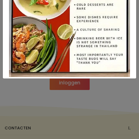
Thaise curry (
kaeng
) is één van de meest geliefde
gerechten om te delen, omdat het warmte en
geborgenheid symboliseert. De mix van pittig, romig
en kruidig doet veel Thai denken aan familie en
rustige dagen na een tempelbezoek.
Dus als je hier bij ons in Amsterdam West een kom
curry eet, proef je eigenlijk ook een beetje van die
Thaise vriendelijkheid en rust.
inloggen
CONTACTEN